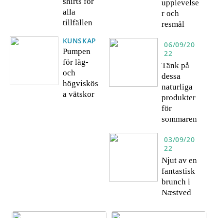
shirts för
upplevelse
alla
r och
tillfällen
resmål
KUNSKAP
06/09/20
Pumpen
22
för låg-
Tänk på
och
dessa
högviskös
naturliga
a vätskor
produkter
för
sommaren
03/09/20
22
Njut av en
fantastisk
brunch i
Næstved