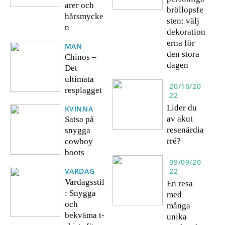
arer och
bröllopsfe
hårsmycke
sten: välj
n
dekoration
erna för
MAN
den stora
Chinos –
dagen
Det
ultimata
20/10/20
resplagget
22
Lider du
KVINNA
av akut
Satsa på
resenärdia
snygga
rré?
cowboy
boots
09/09/20
22
VARDAG
Vardagsstil
En resa
: Snygga
med
och
många
bekväma t-
unika