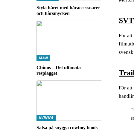
Styla håret med håraccessoarer
och hårsmycken
SVT
För at
filmutb
svensk
MAN
Chinos – Det ultimata
Trai
resplagget
För att
handlin
“
s
KVINNA
Satsa på snygga cowboy boots