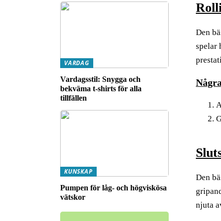
Roll
Den bä
spelar
prestat
VARDAG
Vardagsstil: Snygga och
Några
bekväma t-shirts för alla
tillfällen
A
G
Slut
KUNSKAP
Den bä
Pumpen för låg- och högviskösa
gripand
vätskor
njuta a