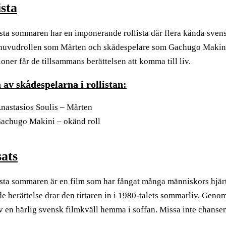
ista
sta sommaren har en imponerande rollista där flera kända sven
 huvudrollen som Mårten och skådespelare som Gachugo Makini 
ioner får de tillsammans berättelsen att komma till liv.
 av skådespelarna i rollistan:
nastasios Soulis – Mårten
achugo Makini – okänd roll
sats
sta sommaren är en film som har fångat många människors hjärt
e berättelse drar den tittaren in i 1980-talets sommarliv. Geno
v en härlig svensk filmkväll hemma i soffan. Missa inte chans