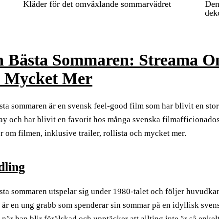
Kläder för det omväxlande sommarvädret
Den
dek
 Bästa Sommaren: Streama Onlin
h Mycket Mer
ta sommaren är en svensk feel-good film som har blivit en stor 
y och har blivit en favorit hos många svenska filmafficionados.
 om filmen, inklusive trailer, rollista och mycket mer.
ling
ta sommaren utspelar sig under 1980-talet och följer huvudkar
 är en ung grabb som spenderar sin sommar på en idyllisk svens
när han blir förälskad och upptäcker att allting inte är så enkel