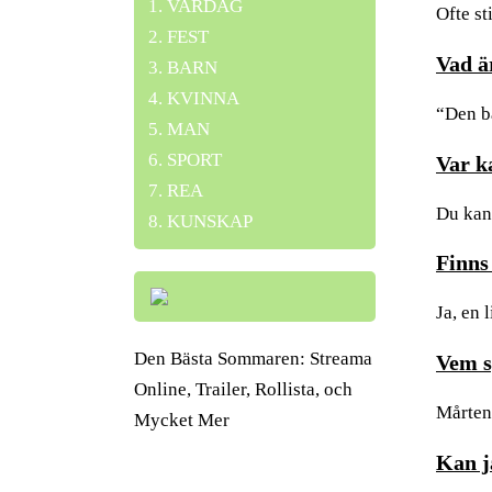
VARDAG
Ofte st
FEST
Vad ä
BARN
KVINNA
“Den b
MAN
SPORT
Var k
REA
Du kan
KUNSKAP
Finns
Ja, en 
Den Bästa Sommaren: Streama
Vem s
Online, Trailer, Rollista, och
Mårten
Mycket Mer
Kan j