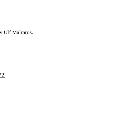
av Ulf Malmros.
”?