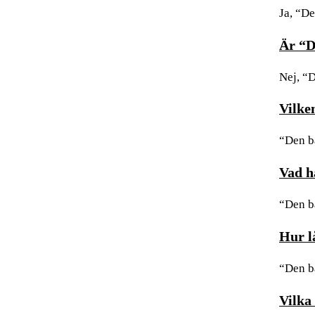
Ja, “D
Är “D
Nej, “
Vilke
“Den b
Vad h
“Den b
Hur l
“Den b
Vilka