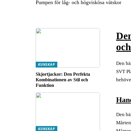
Pumpen för låg- och högviskösa vätskor
Den
oc
Den bäs
KUNSKAP
SVT Pla
Skjortjackor: Den Perfekta
behöver
Kombinationen av Stil och
Funktion
Hand
Den bäs
Mårten
KUNSKAP
Mårten 