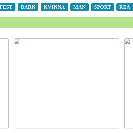
FEST
BARN
KVINNA
MAN
SPORT
REA