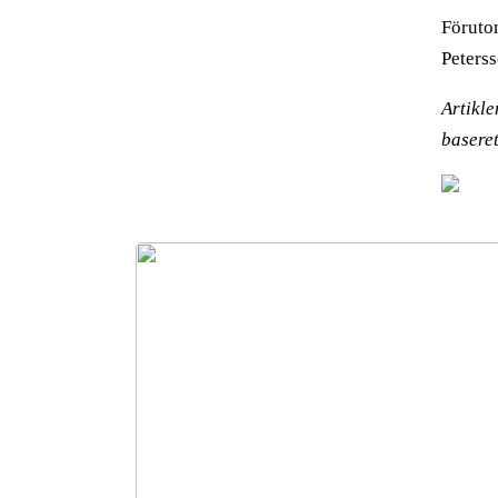
Föruto
Peterss
Artikl
basere