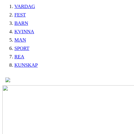
VARDAG
FEST
BARN
KVINNA
MAN
SPORT
REA
KUNSKAP