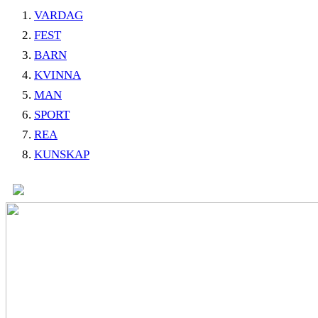
VARDAG
FEST
BARN
KVINNA
MAN
SPORT
REA
KUNSKAP