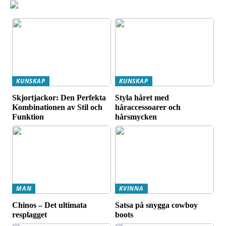
KUNSKAP
KUNSKAP
Skjortjackor: Den Perfekta
Styla håret med
Kombinationen av Stil och
håraccessoarer och
Funktion
hårsmycken
MAN
KVINNA
Chinos – Det ultimata
Satsa på snygga cowboy
resplagget
boots