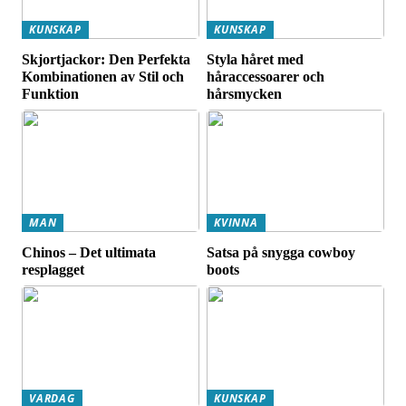
KUNSKAP
KUNSKAP
Skjortjackor: Den Perfekta
Styla håret med
Kombinationen av Stil och
håraccessoarer och
Funktion
hårsmycken
MAN
KVINNA
Chinos – Det ultimata
Satsa på snygga cowboy
resplagget
boots
VARDAG
KUNSKAP