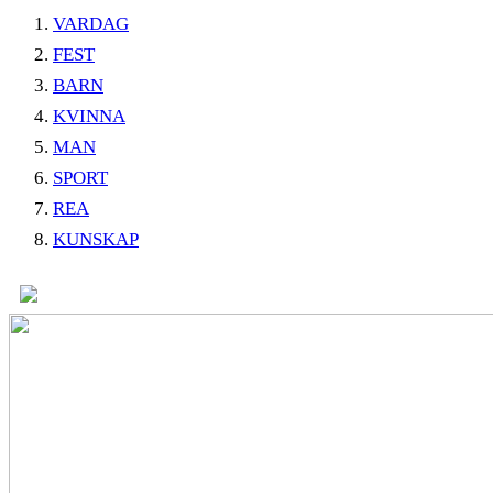
VARDAG
FEST
BARN
KVINNA
MAN
SPORT
REA
KUNSKAP