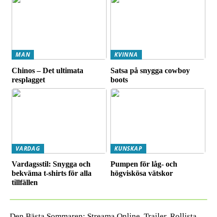
MAN
KVINNA
Chinos – Det ultimata
Satsa på snygga cowboy
resplagget
boots
VARDAG
KUNSKAP
Vardagsstil: Snygga och
Pumpen för låg- och
bekväma t-shirts för alla
högviskösa vätskor
tillfällen
Den Bästa Sommaren: Streama Online, Trailer, Rollista,