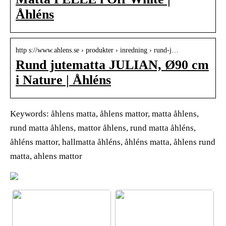
Åhléns
http s://www.ahlens.se › produkter › inredning › rund-j…
Rund jutematta JULIAN, Ø90 cm
i Nature | Åhléns
Keywords: åhlens matta, åhlens mattor, matta åhlens,
rund matta åhlens, mattor åhlens, rund matta åhléns,
åhléns mattor, hallmatta åhléns, åhléns matta, åhlens rund
matta, ahlens mattor