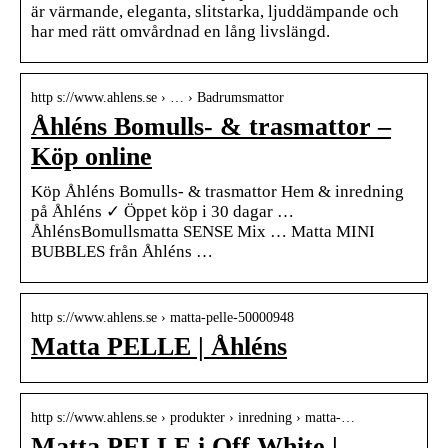
är värmande, eleganta, slitstarka, ljuddämpande och
har med rätt omvårdnad en lång livslängd.
http s://www.ahlens.se › … › Badrumsmattor
Åhléns Bomulls- & trasmattor –
Köp online
Köp Åhléns Bomulls- & trasmattor Hem & inredning
på Åhléns ✓ Öppet köp i 30 dagar …
ÅhlénsBomullsmatta SENSE Mix … Matta MINI
BUBBLES från Åhléns …
http s://www.ahlens.se › matta-pelle-50000948
Matta PELLE | Åhléns
http s://www.ahlens.se › produkter › inredning › matta-…
Matta PELLE i Off White |