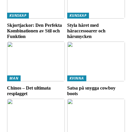
KUNSKAP
KUNSKAP
Skjortjackor: Den Perfekta
Styla håret med
Kombinationen av Stil och
håraccessoarer och
Funktion
hårsmycken
MAN
KVINNA
Chinos – Det ultimata
Satsa på snygga cowboy
resplagget
boots